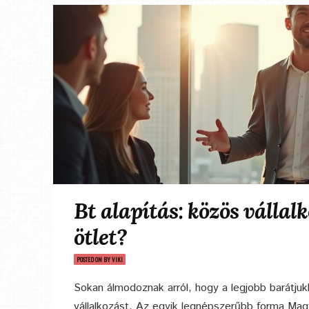
Bt alapítás: közös vállal
ötlet?
POSTED ON
BY
VIKI
Sokan álmodoznak arról, hogy a legjobb barátjuk
vállalkozást. Az egyik legnépszerűbb forma Mag