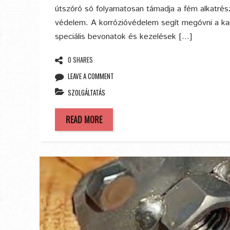
útszóró só folyamatosan támadja a fém alkatrés
védelem. A korrózióvédelem segít megóvni a kar
speciális bevonatok és kezelések […]
0 SHARES
LEAVE A COMMENT
SZOLGÁLTATÁS
READ MORE