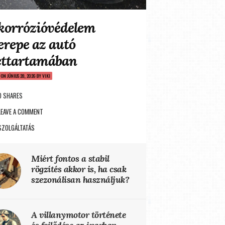
korrózióvédelem
erepe az autó
ettartamában
D ON
JÚNIUS 28, 2026
BY
VIKI
0 SHARES
LEAVE A COMMENT
SZOLGÁLTATÁS
Miért fontos a stabil
rögzítés akkor is, ha csak
szezonálisan használjuk?
A villanymotor története