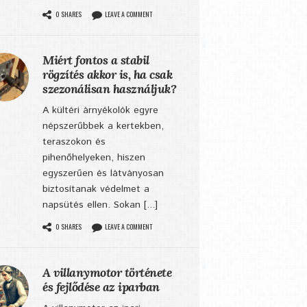
0 SHARES
LEAVE A COMMENT
Miért fontos a stabil
rögzítés akkor is, ha csak
szezonálisan használjuk?
A kültéri árnyékolók egyre
népszerűbbek a kertekben,
teraszokon és
pihenőhelyeken, hiszen
egyszerűen és látványosan
biztosítanak védelmet a
napsütés ellen. Sokan [...]
0 SHARES
LEAVE A COMMENT
A villanymotor története
és fejlődése az iparban