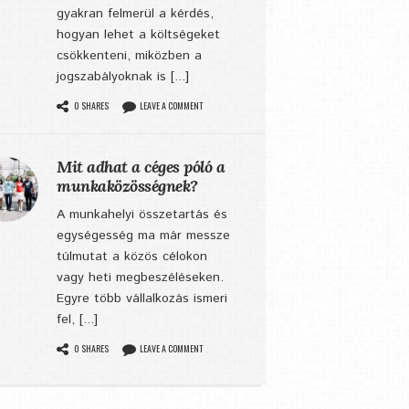
gyakran felmerül a kérdés,
hogyan lehet a költségeket
csökkenteni, miközben a
jogszabályoknak is [...]
0 SHARES
LEAVE A COMMENT
Mit adhat a céges póló a
munkaközösségnek?
A munkahelyi összetartás és
egységesség ma már messze
túlmutat a közös célokon
vagy heti megbeszéléseken.
Egyre több vállalkozás ismeri
fel, [...]
0 SHARES
LEAVE A COMMENT