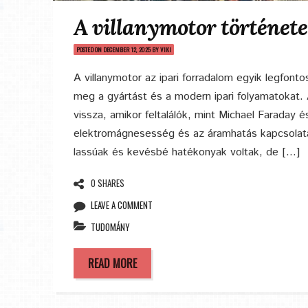
A villanymotor története 
POSTED ON
DECEMBER 12, 2025
BY
VIKI
A villanymotor az ipari forradalom egyik legfonto
meg a gyártást és a modern ipari folyamatokat. A
vissza, amikor feltalálók, mint Michael Faraday
elektromágnesesség és az áramhatás kapcsolatát
lassúak és kevésbé hatékonyak voltak, de […]
0 SHARES
LEAVE A COMMENT
TUDOMÁNY
READ MORE