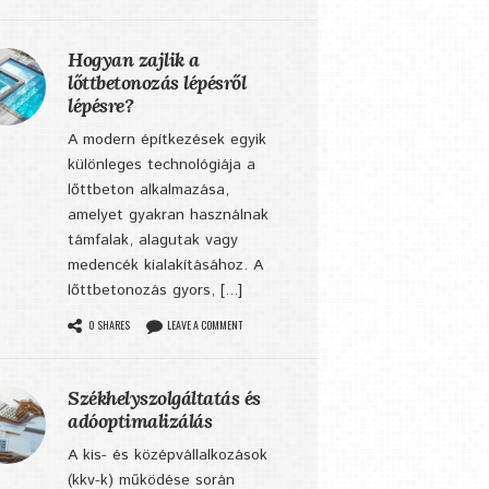
Hogyan zajlik a
lőttbetonozás lépésről
lépésre?
A modern építkezések egyik
különleges technológiája a
lőttbeton alkalmazása,
amelyet gyakran használnak
támfalak, alagutak vagy
medencék kialakításához. A
lőttbetonozás gyors, [...]
0 SHARES
LEAVE A COMMENT
Székhelyszolgáltatás és
adóoptimalizálás
A kis- és középvállalkozások
(kkv-k) működése során