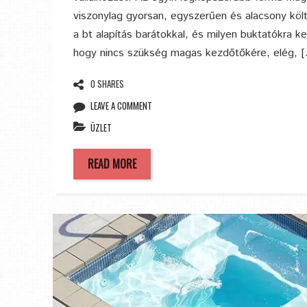
viszonylag gyorsan, egyszerűen és alacsony költ
a bt alapítás barátokkal, és milyen buktatókra kel
hogy nincs szükség magas kezdőtőkére, elég, 
0 SHARES
LEAVE A COMMENT
ÜZLET
READ MORE