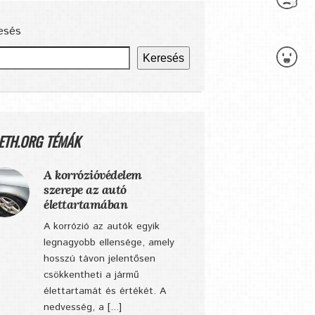
esés
Keresés
ETH.ORG TÉMÁK
A korrózióvédelem
szerepe az autó
élettartamában
A korrózió az autók egyik
legnagyobb ellensége, amely
hosszú távon jelentősen
csökkentheti a jármű
élettartamát és értékét. A
nedvesség, a [...]