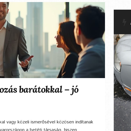
kozás barátokkal – jó
kal vagy közeli ismerősével közösen indítanak
yarországon a betéti társaság, hiszen