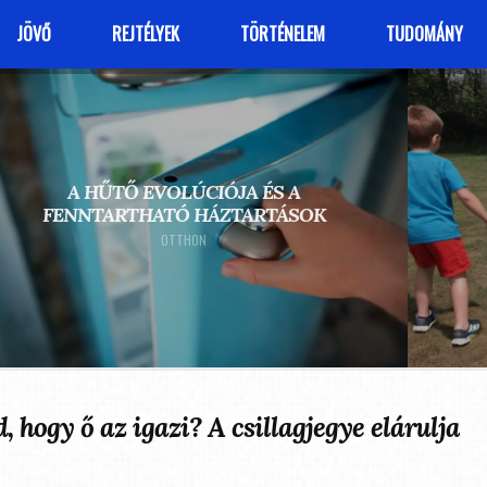
JÖVŐ
REJTÉLYEK
TÖRTÉNELEM
TUDOMÁNY
A HŰTŐ EVOLÚCIÓJA ÉS A
FENNTARTHATÓ HÁZTARTÁSOK
OTTHON
 hogy ő az igazi? A csillagjegye elárulja