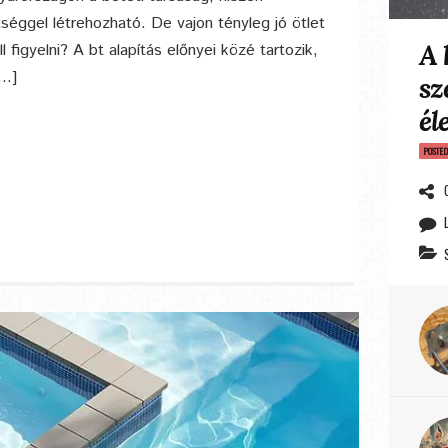
séggel létrehozható. De vajon tényleg jó ötlet
A 
l figyelni? A bt alapítás előnyei közé tartozik,
[…]
sz
él
POSTE