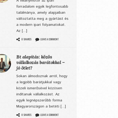
A villanymotor az ipari
forradalom egyik legfontosabb
találmánya, amely alapjaiban
változtatta meg a gyártást és
a modern ipari folyamatokat.
Az [...]
0 SHARES
LEAVE A COMMENT
Bt alapítás: közös
vállalkozás barátokkal –
jó ötlet?
Sokan álmodoznak arról, hogy
a legjobb barátjukkal vagy
közeli ismerősével közösen
indítanak vállalkozást. Az
egyik legnépszerűbb forma
Magyarországon a betéti [...]
0 SHARES
LEAVE A COMMENT