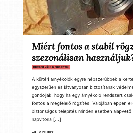
Miért fontos a stabil rögz
szezonálisan használjuk
POSTED ON
MÁJUS 12, 2026
BY
VIKI
A kültéri árnyékolók egyre népszerűbbek a kert
egyszerűen és látványosan biztosítanak védelm
gondolják, hogy ha egy árnyékoló rendszert csa
fontos a megfelelő rögzítés. Valójában éppen ell
biztonságos telepítés minden esetben alapvető 
napvitorla […]
0 SHARES