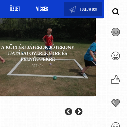
ÜZLET
VICCES
FOLLOW US!
A KÜLTÉRI JÁTÉKOK JÓTÉKONY
AZ I
HATÁSAI GYEREKEKRE ÉS
FELNŐTTEKRE
OTTHON