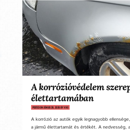
A korrózióvédelem szerep
élettartamában
POSTED ON
JÚNIUS 28, 2026
BY
VIKI
A korrózió az autók egyik legnagyobb ellensége
a jármű élettartamát és értékét. A nedvesség, a 