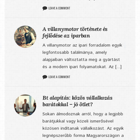
LEAVE A COMMENT
A villanymotor története és
fejlődése az iparban
A villanymotor az ipari forradalom egyik
legfontosabb találmánya, amely
alapjaiban változtatta meg a gyártást
és a modern ipari folyamatokat. Az [...]
LEAVE A COMMENT
Bt alapítás: közös vállalkozás
barátokkal – jó ötlet?
Sokan álmodoznak arról, hogy a legjobb
barátjukkal vagy közeli ismerősével
közösen indítanak vállalkozást. Az egyik
legnépszerűbb forma Magyarországon a