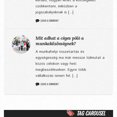
kérdés, hogyan lehet a költségeket
csökkenteni, miközben a
jogszabályoknak is [...]
LEAVE A COMMENT
Mit adhat a céges póló a
munkaközösségnek?
A munkahelyi összetartás és
egységesség ma már messze túlmutat a
közös célokon vagy heti
megbeszéléseken. Egyre több
vállalkozás ismeri fel, [...]
LEAVE A COMMENT
TAG CAROUSEL