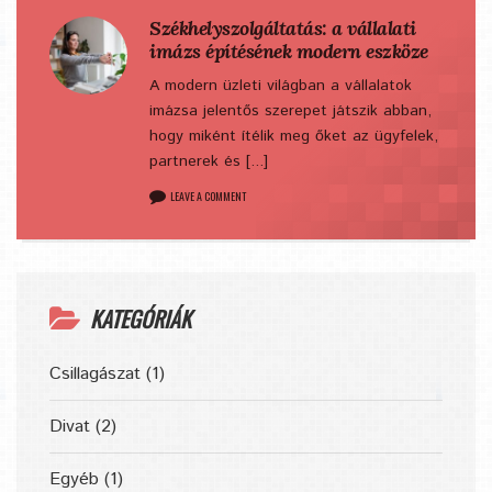
Székhelyszolgáltatás: a vállalati
imázs építésének modern eszköze
A modern üzleti világban a vállalatok
imázsa jelentős szerepet játszik abban,
hogy miként ítélik meg őket az ügyfelek,
partnerek és [...]
LEAVE A COMMENT
KATEGÓRIÁK
Csillagászat
(1)
Divat
(2)
Egyéb
(1)