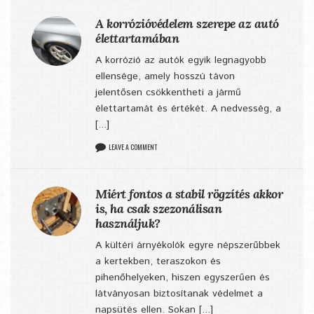
A korrózióvédelem szerepe az autó
élettartamában
A korrózió az autók egyik legnagyobb
ellensége, amely hosszú távon
jelentősen csökkentheti a jármű
élettartamát és értékét. A nedvesség, a
[...]
LEAVE A COMMENT
Miért fontos a stabil rögzítés akkor
is, ha csak szezonálisan
használjuk?
A kültéri árnyékolók egyre népszerűbbek
a kertekben, teraszokon és
pihenőhelyeken, hiszen egyszerűen és
látványosan biztosítanak védelmet a
napsütés ellen. Sokan [...]