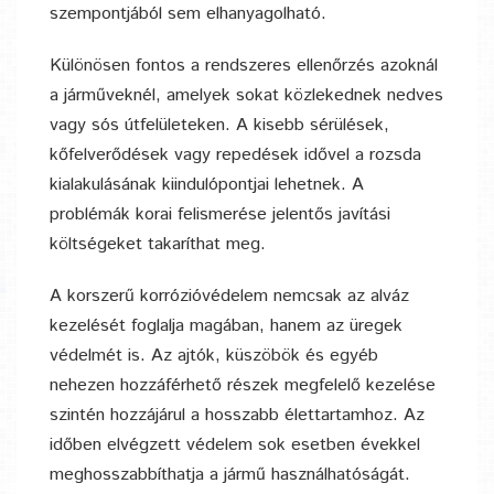
szempontjából sem elhanyagolható.
Különösen fontos a rendszeres ellenőrzés azoknál
a járműveknél, amelyek sokat közlekednek nedves
vagy sós útfelületeken. A kisebb sérülések,
kőfelverődések vagy repedések idővel a rozsda
kialakulásának kiindulópontjai lehetnek. A
problémák korai felismerése jelentős javítási
költségeket takaríthat meg.
A korszerű korrózióvédelem nemcsak az alváz
kezelését foglalja magában, hanem az üregek
védelmét is. Az ajtók, küszöbök és egyéb
nehezen hozzáférhető részek megfelelő kezelése
szintén hozzájárul a hosszabb élettartamhoz. Az
időben elvégzett védelem sok esetben évekkel
meghosszabbíthatja a jármű használhatóságát.