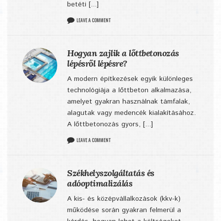
betéti [...]
LEAVE A COMMENT
Hogyan zajlik a lőttbetonozás
lépésről lépésre?
A modern építkezések egyik különleges
technológiája a lőttbeton alkalmazása,
amelyet gyakran használnak támfalak,
alagutak vagy medencék kialakításához.
A lőttbetonozás gyors, [...]
LEAVE A COMMENT
Székhelyszolgáltatás és
adóoptimalizálás
A kis- és középvállalkozások (kkv-k)
működése során gyakran felmerül a