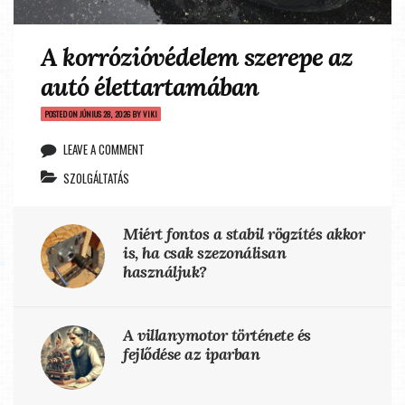
A korrózióvédelem szerepe az
autó élettartamában
POSTED ON
JÚNIUS 28, 2026
BY
VIKI
LEAVE A COMMENT
SZOLGÁLTATÁS
Miért fontos a stabil rögzítés akkor
is, ha csak szezonálisan
használjuk?
A villanymotor története és
fejlődése az iparban