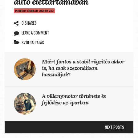
autó élettartamában
POSTED ON
JÚNIUS 28, 2026
BY
VIKI
0 SHARES
LEAVE A COMMENT
SZOLGÁLTATÁS
Miért fontos a stabil rögzítés akkor
is, ha csak szezonálisan
használjuk?
A villanymotor története és
fejlődése az iparban
NEXT POSTS