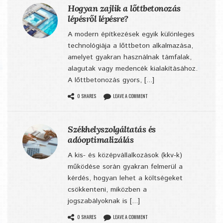
Hogyan zajlik a lőttbetonozás
lépésről lépésre?
A modern építkezések egyik különleges
technológiája a lőttbeton alkalmazása,
amelyet gyakran használnak támfalak,
alagutak vagy medencék kialakításához.
A lőttbetonozás gyors, [...]
0 SHARES
LEAVE A COMMENT
Székhelyszolgáltatás és
adóoptimalizálás
A kis- és középvállalkozások (kkv-k)
működése során gyakran felmerül a
kérdés, hogyan lehet a költségeket
csökkenteni, miközben a
jogszabályoknak is [...]
0 SHARES
LEAVE A COMMENT