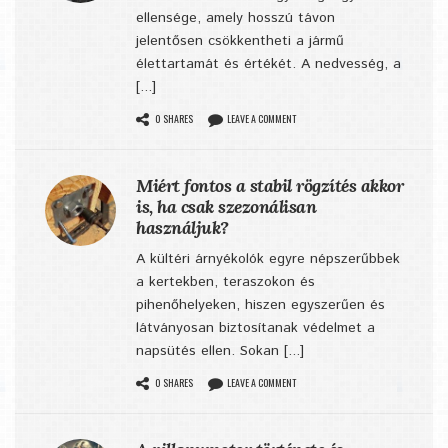
ellensége, amely hosszú távon
jelentősen csökkentheti a jármű
élettartamát és értékét. A nedvesség, a
[...]
0 SHARES
LEAVE A COMMENT
Miért fontos a stabil rögzítés akkor
is, ha csak szezonálisan
használjuk?
A kültéri árnyékolók egyre népszerűbbek
a kertekben, teraszokon és
pihenőhelyeken, hiszen egyszerűen és
látványosan biztosítanak védelmet a
napsütés ellen. Sokan [...]
0 SHARES
LEAVE A COMMENT