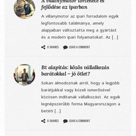
A villanymotor története és
fejlődése az iparban
A villanymotor az ipari forradalom egyik
legfontosabb találmánya, amely
alapjaiban változtatta meg a gyártást
és a modern ipari folyamatokat. Az [...]
0 SHARES
LEAVE A COMMENT
Bt alapítás: közös vállalkozás
barátokkal – jó ötlet?
Sokan álmodoznak arról, hogy a legjobb
barátjukkal vagy közeli ismerősével
közösen indítanak vállalkozást. Az egyik
legnépszerűbb forma Magyarországon a
betéti [...]
0 SHARES
LEAVE A COMMENT