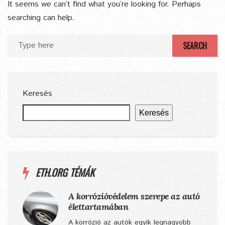
It seems we can’t find what you’re looking for. Perhaps
searching can help.
Keresés
Keresés
ETH.ORG TÉMÁK
A korrózióvédelem szerepe az autó
élettartamában
A korrózió az autók egyik legnagyobb