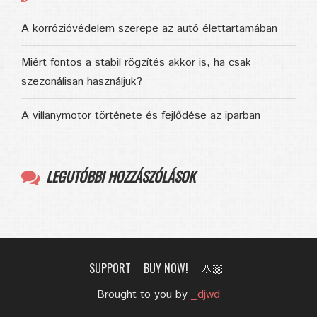
A korrózióvédelem szerepe az autó élettartamában
Miért fontos a stabil rögzítés akkor is, ha csak
szezonálisan használjuk?
A villanymotor története és fejlődése az iparban
LEGUTÓBBI HOZZÁSZÓLÁSOK
SUPPORT
BUY NOW!
👃🏼
Brought to you by
_djwd