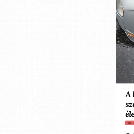
A 
sz
él
POSTE