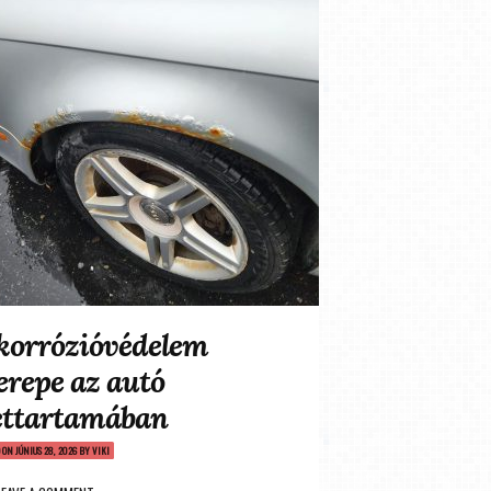
korrózióvédelem
erepe az autó
ettartamában
D ON
JÚNIUS 28, 2026
BY
VIKI