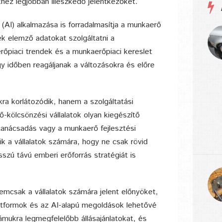
hez legjobban illeszkedő jelentkezőket.
(AI) alkalmazása is forradalmasítja a munkaerő
k elemző adatokat szolgáltatni a
erőpiaci trendek és a munkaerőpiaci kereslet
 időben reagáljanak a változásokra és előre
ra korlátozódik, hanem a szolgáltatási
-kölcsönzési vállalatok olyan kiegészítő
 tanácsadás vagy a munkaerő fejlesztési
k a vállalatok számára, hogy ne csak rövid
szú távú emberi erőforrás stratégiát is
mcsak a vállalatok számára jelent előnyöket,
latformok és az AI-alapú megoldások lehetővé
mukra legmegfelelőbb állásajánlatokat, és