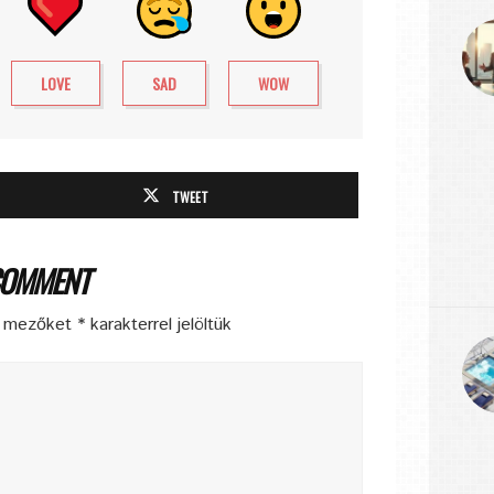
LOVE
SAD
WOW
TWEET
COMMENT
ő mezőket
*
karakterrel jelöltük