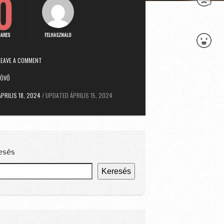
0
HARES
FELHASZNALO
LEAVE A COMMENT
JÖVŐ
ÁPRILIS 18, 2024
/
UPDATED
ÁPRILIS 15, 2024
esés
Keresés