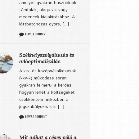
amelyet gyakran használnak
támfalak, alagutak vagy
medencék kialakításához. A
lőttbetonozás gyors, [...]
LEAVE A COMMENT
Székhelyszolgáltatás és
adóoptimalizálás
A kis- és középvállalkozások
(kkv-k) működése során
gyakran felmerül a kérdés,
hogyan lehet a költségeket
csökkenteni, miközben a
jogszabályoknak is [...]
LEAVE A COMMENT
Mit adhat a céges póló a