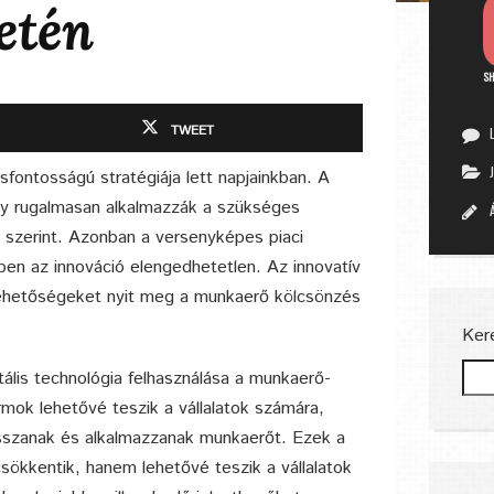
etén
S
TWEET
sfontosságú stratégiája lett napjainkban. A
ogy rugalmasan alkalmazzák a szükséges
k szerint. Azonban a versenyképes piaci
en az innováció elengedhetetlen. Az innovatív
lehetőségeket nyit meg a munkaerő kölcsönzés
Ker
tális technológia felhasználása a munkaerő-
rmok lehetővé teszik a vállalatok számára,
sszanak és alkalmazzanak munkaerőt. Ezek a
sökkentik, hanem lehetővé teszik a vállalatok