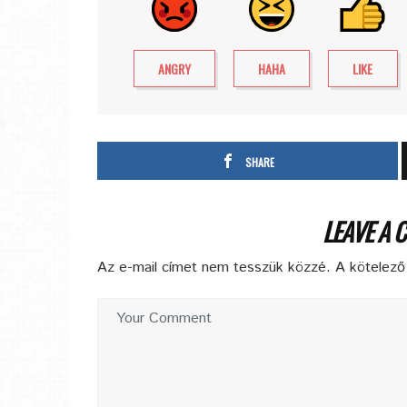
ANGRY
HAHA
LIKE
SHARE
LEAVE A 
Az e-mail címet nem tesszük közzé.
A kötelez