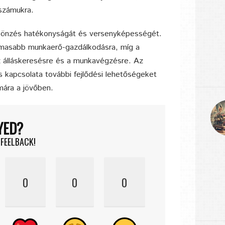
számukra.
lcsönzés hatékonyságát és versenyképességét.
almasabb munkaerő-gazdálkodásra, míg a
z álláskeresésre és a munkavégzésre. Az
 kapcsolata további fejlődési lehetőségeket
ámára a jövőben.
YED?
 FEELBACK!
0
0
0