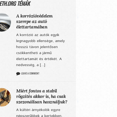
ETH.ORG TÉMÁK
A korrózióvédelem
szerepe az autó
élettartamában
A korrózió az autók egyik
legnagyobb ellensége, amely
hosszú távon jelentősen
csökkentheti a jármű
élettartamát és értékét. A
nedvesség, a [...]
LEAVE A COMMENT
Miért fontos a stabil
rögzítés akkor is, ha csak
szezonálisan használjuk?
A kültéri árnyékolók egyre
népszerűbbek a kertekben,