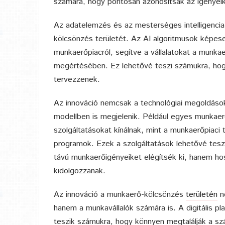
számára, hogy pontosan azonosítsák az igényeik
Az adatelemzés és az mesterséges intelligencia 
kölcsönzés területét. Az AI algoritmusok képese
munkaerőpiacról, segítve a vállalatokat a munka
megértésében. Ez lehetővé teszi számukra, hogy
tervezzenek.
Az innováció nemcsak a technológiai megoldások
modellben is megjelenik. Például egyes munkaerő
szolgáltatásokat kínálnak, mint a munkaerőpiaci
programok. Ezek a szolgáltatások lehetővé teszi
távú munkaerőigényeiket elégítsék ki, hanem hos
kidolgozzanak.
Az innováció a munkaerő-kölcsönzés
területén
ne
hanem a munkavállalók számára is. A digitális p
teszik számukra, hogy könnyen megtalálják a szá