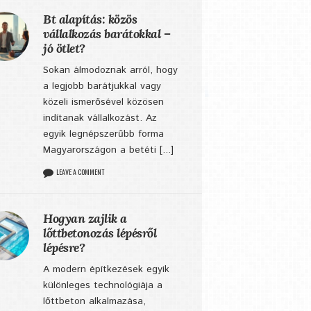
Bt alapítás: közös
vállalkozás barátokkal –
jó ötlet?
Sokan álmodoznak arról, hogy
a legjobb barátjukkal vagy
közeli ismerősével közösen
indítanak vállalkozást. Az
egyik legnépszerűbb forma
Magyarországon a betéti [...]
LEAVE A COMMENT
Hogyan zajlik a
lőttbetonozás lépésről
lépésre?
A modern építkezések egyik
különleges technológiája a
lőttbeton alkalmazása,