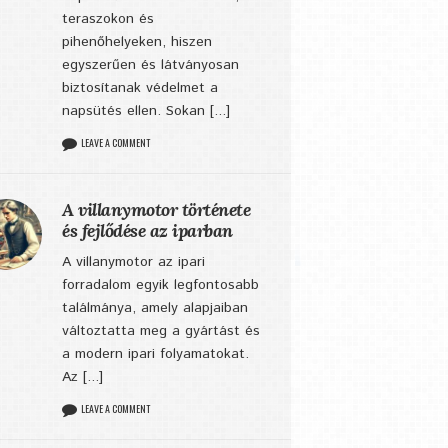
teraszokon és
pihenőhelyeken, hiszen
egyszerűen és látványosan
biztosítanak védelmet a
napsütés ellen. Sokan [...]
LEAVE A COMMENT
A villanymotor története
és fejlődése az iparban
A villanymotor az ipari
forradalom egyik legfontosabb
találmánya, amely alapjaiban
változtatta meg a gyártást és
a modern ipari folyamatokat.
Az [...]
LEAVE A COMMENT