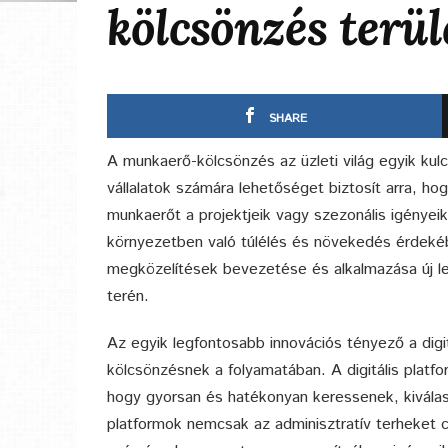
kölcsönzés terül
SHARE
A munkaerő-kölcsönzés az üzleti világ egyik kulc
vállalatok számára lehetőséget biztosít arra, h
munkaerőt a projektjeik vagy szezonális igényei
környezetben való túlélés és növekedés érdekéb
megközelítések bevezetése és alkalmazása új 
terén.
Az egyik legfontosabb innovációs tényező a digi
kölcsönzésnek a folyamatában. A digitális platfo
hogy gyorsan és hatékonyan keressenek, kivála
platformok nemcsak az adminisztratív terheket c