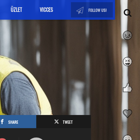
ÜZLET
VICCES
FOLLOW US!
SHARE
TWEET