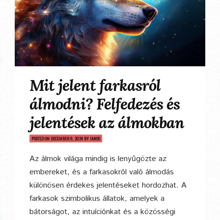
Mit jelent farkasról
álmodni? Felfedezés és
jelentések az álmokban
POSTED ON
DECEMBER 9, 2024
BY
JANOS
Az álmok világa mindig is lenyűgözte az
embereket, és a farkasokról való álmodás
különösen érdekes jelentéseket hordozhat. A
farkasok szimbolikus állatok, amelyek a
bátorságot, az intuíciónkat és a közösségi