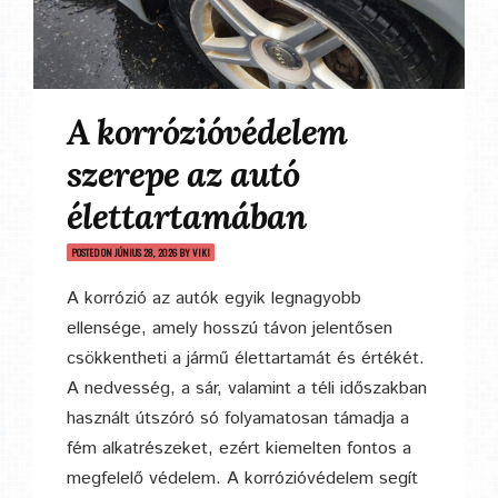
A korrózióvédelem
szerepe az autó
élettartamában
POSTED ON
JÚNIUS 28, 2026
BY
VIKI
A korrózió az autók egyik legnagyobb
ellensége, amely hosszú távon jelentősen
csökkentheti a jármű élettartamát és értékét.
A nedvesség, a sár, valamint a téli időszakban
használt útszóró só folyamatosan támadja a
fém alkatrészeket, ezért kiemelten fontos a
megfelelő védelem. A korrózióvédelem segít