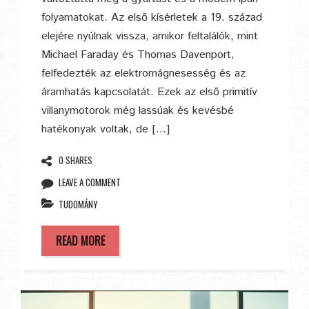
folyamatokat. Az első kísérletek a 19. század
elejére nyúlnak vissza, amikor feltalálók, mint
Michael Faraday és Thomas Davenport,
felfedezték az elektromágnesesség és az
áramhatás kapcsolatát. Ezek az első primitív
villanymotorok még lassúak és kevésbé
hatékonyak voltak, de […]
0 SHARES
LEAVE A COMMENT
TUDOMÁNY
READ MORE