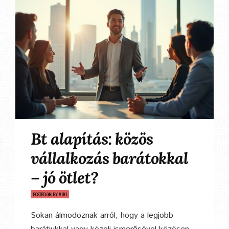
Bt alapítás: közös
vállalkozás barátokkal
– jó ötlet?
POSTED ON
BY
VIKI
Sokan álmodoznak arról, hogy a legjobb