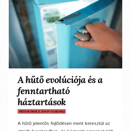
A hűtő evolúciója és a
fenntartható
háztartások
POSTED ON
JÚNIUS 23, 2024
BY
FELHASZNALO
A hűtő jelentős fejlődésen ment keresztül az