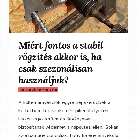
Miért fontos a stabil
rögzítés akkor is, ha
csak szezonálisan
használjuk?
POSTED ON
MÁJUS 12, 2026
BY
VIKI
A kültéri árnyékolók egyre népszerűbbek a
kertekben, teraszokon és pihenőhelyeken,
hiszen egyszerűen és látványosan
biztosítanak védelmet a napsütés ellen. Sokan
azonban úgy gondolják, hogy ha egy árnyékoló