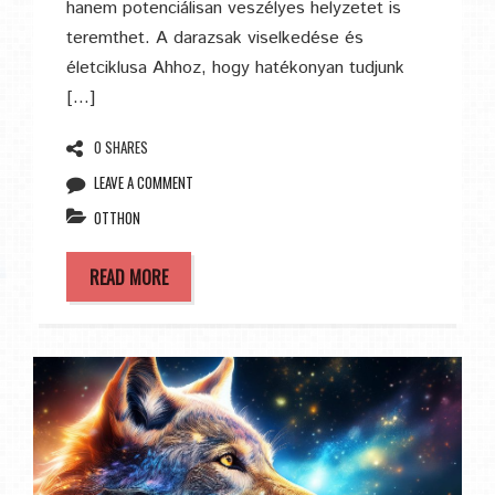
hanem potenciálisan veszélyes helyzetet is
teremthet. A darazsak viselkedése és
életciklusa Ahhoz, hogy hatékonyan tudjunk
[…]
0 SHARES
LEAVE A COMMENT
OTTHON
READ MORE