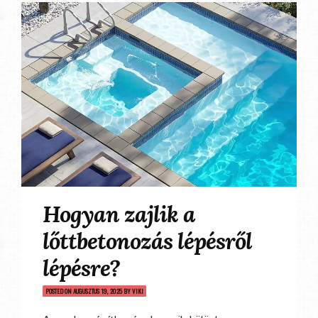
Hogyan zajlik a
lőttbetonozás lépésről
lépésre?
POSTED ON
AUGUSZTUS 19, 2025
BY
VIKI