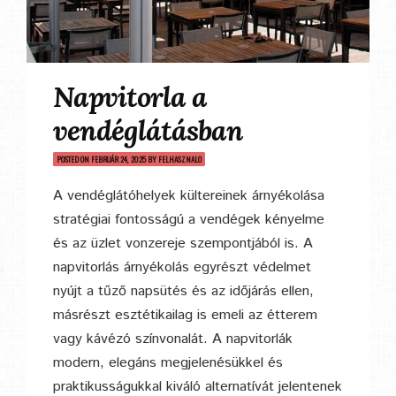
Napvitorla a
vendéglátásban
POSTED ON
FEBRUÁR 24, 2025
BY
FELHASZNALO
A vendéglátóhelyek kültereinek árnyékolása
stratégiai fontosságú a vendégek kényelme
és az üzlet vonzereje szempontjából is. A
napvitorlás árnyékolás egyrészt védelmet
nyújt a tűző napsütés és az időjárás ellen,
másrészt esztétikailag is emeli az étterem
vagy kávézó színvonalát. A napvitorlák
modern, elegáns megjelenésükkel és
praktikusságukkal kiváló alternatívát jelentenek