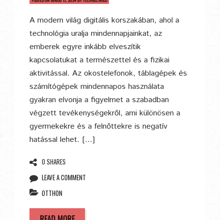
POSTED ON
MÁJUS 17, 2024
BY
FELHASZNALO
A modern világ digitális korszakában, ahol a
technológia uralja mindennapjainkat, az
emberek egyre inkább elveszítik
kapcsolatukat a természettel és a fizikai
aktivitással. Az okostelefonok, táblagépek és
számítógépek mindennapos használata
gyakran elvonja a figyelmet a szabadban
végzett tevékenységekről, ami különösen a
gyermekekre és a felnőttekre is negatív
hatással lehet. […]
0 SHARES
LEAVE A COMMENT
OTTHON
READ MORE