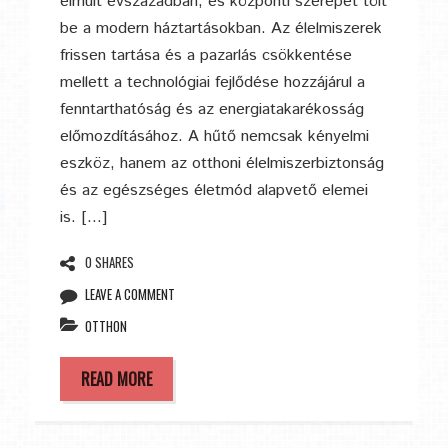
elmúlt évszázadban, és központi szerepet tölt
be a modern háztartásokban. Az élelmiszerek
frissen tartása és a pazarlás csökkentése
mellett a technológiai fejlődése hozzájárul a
fenntarthatóság és az energiatakarékosság
előmozdításához. A hűtő nemcsak kényelmi
eszköz, hanem az otthoni élelmiszerbiztonság
és az egészséges életmód alapvető elemei
is. […]
0 SHARES
LEAVE A COMMENT
OTTHON
READ MORE