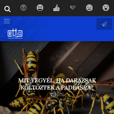
MIT TEGYÉL, HA DARAZSAK
KÖLTÖZTEK A PADLÁSRA?
OTTHON