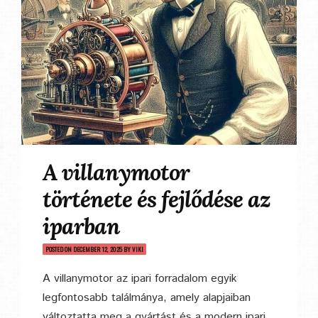
A villanymotor
története és fejlődése az
iparban
POSTED ON
DECEMBER 12, 2025
BY
VIKI
A villanymotor az ipari forradalom egyik
legfontosabb találmánya, amely alapjaiban
változtatta meg a gyártást és a modern ipari