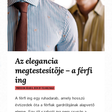
Az elegancia
megtestesítője – a férfi
ing
POSTED ON
JÚLIUS 6, 2024
BY
FELHASZNALO
A férfi ing egy ruhadarab, amely hosszú
évtizedek óta a férfiak gardróbjának alapvető
eleme. Egy jól szabott ing nem csupán a