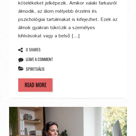
kötelékeket jelképezik. Amikor valaki farkasról
álmodik, az álom mélyebb érzelmi és
pszichológiai tartalmakat is kifejezhet. Ezek az
álmok gyakran tükrözik a személyes
kihívásokat vagy a belső […]
0 SHARES
LEAVE A COMMENT
SPIRITUÁLIS
READ MORE