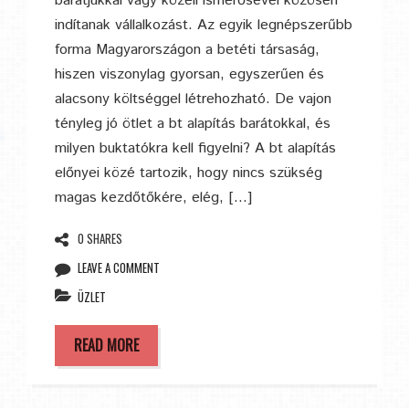
barátjukkal vagy közeli ismerősével közösen
indítanak vállalkozást. Az egyik legnépszerűbb
forma Magyarországon a betéti társaság,
hiszen viszonylag gyorsan, egyszerűen és
alacsony költséggel létrehozható. De vajon
tényleg jó ötlet a bt alapítás barátokkal, és
milyen buktatókra kell figyelni? A bt alapítás
előnyei közé tartozik, hogy nincs szükség
magas kezdőtőkére, elég, […]
0 SHARES
LEAVE A COMMENT
ÜZLET
READ MORE