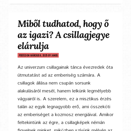
Miből tudhatod, hogy ő
az igazi? A csillagjegye
elárulja
POSTED ON
MÁRCIUS 8, 2025
BY
JANOS
Az univerzum csillagainak tánca évezredek óta
útmutatást ad az emberiség számára. A
csillagok állása nem csupán sorsunk
alakulásáról mesél, hanem lelkünk legmélyebb
vágyairól is. A szerelem, ez a misztikus érzés
talán az egyik legnagyobb erő, ami összeköti
az emberiséget a kozmosz energiáival. Amikor
feltekintünk az égre, a csillagképek némán
figyelnek minket, miközben szívünk mélyén az