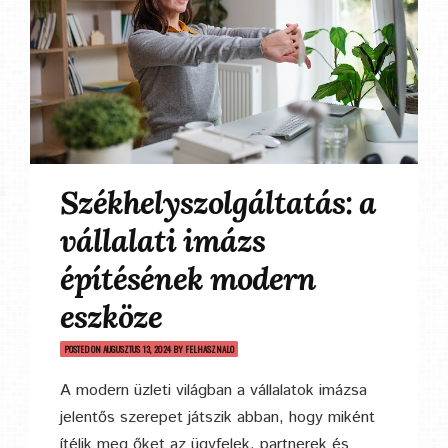
Székhelyszolgáltatás: a
vállalati imázs
építésének modern
eszköze
POSTED ON
AUGUSZTUS 13, 2024
BY
FELHASZNALO
A modern üzleti világban a vállalatok imázsa
jelentős szerepet játszik abban, hogy miként
ítélik meg őket az ügyfelek, partnerek és