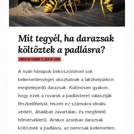
Mit tegyél, ha darazsak
költöztek a padlásra?
POSTED ON
FEBRUÁR 12, 2025
BY
JANOS
A nyári hónapok beköszöntével sok
kellemetlenséget okozhatnak a lakóhelyünkön
megtelepedő darazsak. Különösen gyakori,
hogy ezek a rovarok a padlásteret választják
fészkelőhelyül, hiszen ez számukra ideális:
védett, általában zavartalan, és megfelelő
hőmérsékletű. Amikor azonban darazsak
költöznek a padlásra, az nemcsak kellemetlen,