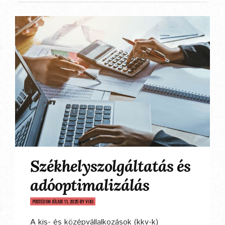
Székhelyszolgáltatás és
adóoptimalizálás
POSTED ON
JÚLIUS 11, 2025
BY
VIKI
A kis- és középvállalkozások (kkv-k)