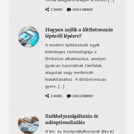
0 SHARES
LEAVE A COMMENT
Hogyan zajlik a lőttbetonozás
lépésről lépésre?
A modern építkezések egyik
különleges technológiája a
lőttbeton alkalmazása, amelyet
gyakran használnak támfalak,
alagutak vagy medencék
kialakításához. A lőttbetonozás
gyors, [...]
0 SHARES
LEAVE A COMMENT
Székhelyszolgáltatás és
adóoptimalizálás
A kis- és középvállalkozások (kkv-k)