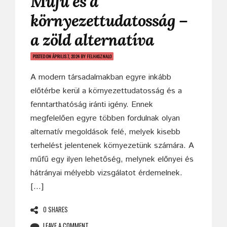
Műfű és a
környezettudatosság –
a zöld alternatíva
POSTED ON
ÁPRILIS 7, 2024
BY
FELHASZNALO
A modern társadalmakban egyre inkább
előtérbe kerül a környezettudatosság és a
fenntarthatóság iránti igény. Ennek
megfelelően egyre többen fordulnak olyan
alternatív megoldások felé, melyek kisebb
terhelést jelentenek környezetünk számára. A
műfű egy ilyen lehetőség, melynek előnyei és
hátrányai mélyebb vizsgálatot érdemelnek.
[…]
0 SHARES
LEAVE A COMMENT