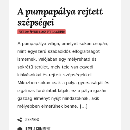
A pumpapálya rejtett
szépségei
POSTED ON
ÁPRILIS 8, 2024
BY
FELHASZNALO
A pumpapálya világa, amelyet sokan csupán,
mint egyszerű szabadidős elfoglaltságot
ismernek, valójában egy mélyreható és
sokrétű terület, mely tele van egyedi
kihívásokkal és rejtett szépségekkel.
Miközben sokan csak a pálya gyorsaságát és
izgalmas fordulatait látják, ez a pálya igazán
gazdag élményt nyújt mindazoknak, akik
mélyebben elmerülnek benne. […]
0 SHARES
LEAVE A COMMENT