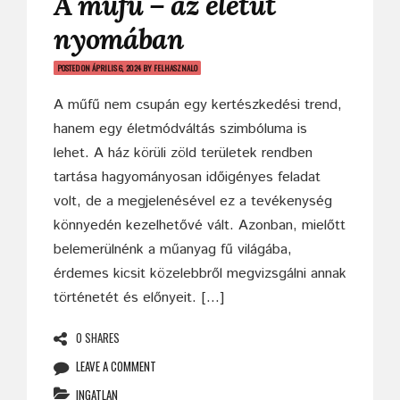
A műfű – az életút
nyomában
POSTED ON
ÁPRILIS 6, 2024
BY
FELHASZNALO
A műfű nem csupán egy kertészkedési trend,
hanem egy életmódváltás szimbóluma is
lehet. A ház körüli zöld területek rendben
tartása hagyományosan időigényes feladat
volt, de a megjelenésével ez a tevékenység
könnyedén kezelhetővé vált. Azonban, mielőtt
belemerülnénk a műanyag fű világába,
érdemes kicsit közelebbről megvizsgálni annak
történetét és előnyeit. […]
0 SHARES
LEAVE A COMMENT
INGATLAN