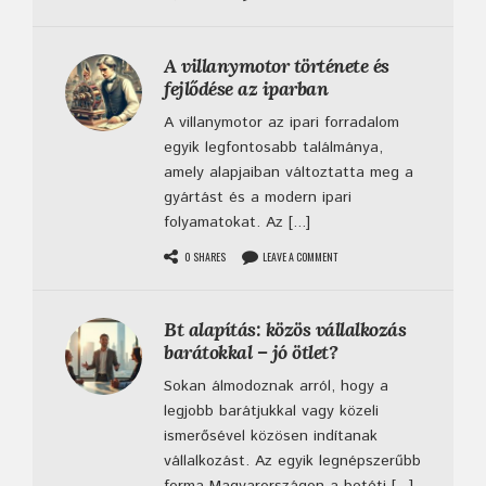
A villanymotor története és
fejlődése az iparban
A villanymotor az ipari forradalom
egyik legfontosabb találmánya,
amely alapjaiban változtatta meg a
gyártást és a modern ipari
folyamatokat. Az [...]
0 SHARES
LEAVE A COMMENT
Bt alapítás: közös vállalkozás
barátokkal – jó ötlet?
Sokan álmodoznak arról, hogy a
legjobb barátjukkal vagy közeli
ismerősével közösen indítanak
vállalkozást. Az egyik legnépszerűbb
forma Magyarországon a betéti [...]