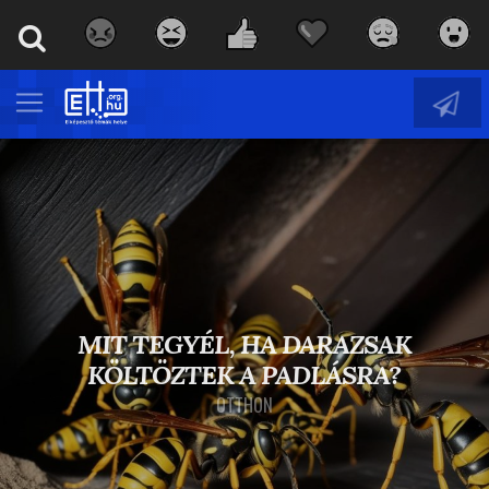
MIT TEGYÉL, HA DARAZSAK
KÖLTÖZTEK A PADLÁSRA?
OTTHON