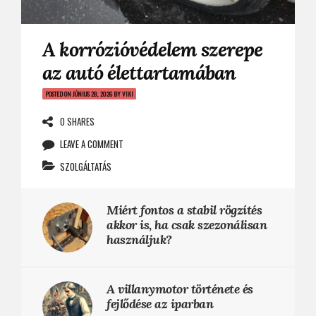
A korrózióvédelem szerepe
az autó élettartamában
POSTED ON
JÚNIUS 28, 2026
BY
VIKI
0 SHARES
LEAVE A COMMENT
SZOLGÁLTATÁS
Miért fontos a stabil rögzítés
akkor is, ha csak szezonálisan
használjuk?
A villanymotor története és
fejlődése az iparban