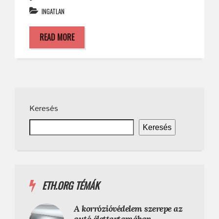
INGATLAN
READ MORE
Keresés
Keresés
ETH.ORG TÉMÁK
A korrózióvédelem szerepe az
autó élettartamában