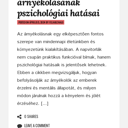
árnyékolásának
pszichológiai hatásai
POSTED ON
ÁPRILIS 5, 2024
BY
FELHASZNALO
Az árnyékolásnak egy elképesztően fontos
szerepe van mindennapi életünkben és
környezetünk kialakításában. A napvitorlák
nem csupán praktikus funkcióval bírnak, hanem
pszichológiai hatásaik is jelentősek lehetnek.
Ebben a cikkben megvizsgáljuk, hogyan
befolyásolják az árnyékolók az emberek
érzelmi és mentális állapotát, és milyen
módon járulnak hozzá a kényelem és jólét
érzéséhez. […]
0 SHARES
LEAVE A COMMENT