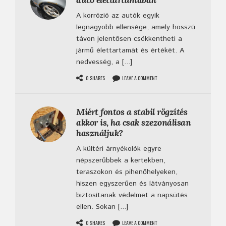
A korrózió az autók egyik
legnagyobb ellensége, amely hosszú
távon jelentősen csökkentheti a
jármű élettartamát és értékét. A
nedvesség, a [...]
0 SHARES
LEAVE A COMMENT
Miért fontos a stabil rögzítés
akkor is, ha csak szezonálisan
használjuk?
A kültéri árnyékolók egyre
népszerűbbek a kertekben,
teraszokon és pihenőhelyeken,
hiszen egyszerűen és látványosan
biztosítanak védelmet a napsütés
ellen. Sokan [...]
0 SHARES
LEAVE A COMMENT