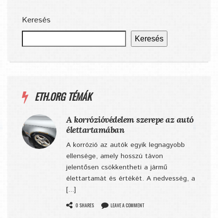
Keresés
Keresés
ETH.ORG TÉMÁK
A korrózióvédelem szerepe az autó
élettartamában
A korrózió az autók egyik legnagyobb
ellensége, amely hosszú távon
jelentősen csökkentheti a jármű
élettartamát és értékét. A nedvesség, a
[...]
0 SHARES
LEAVE A COMMENT