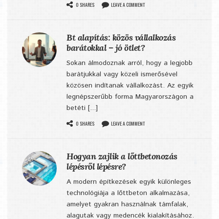
0 SHARES
LEAVE A COMMENT
Bt alapítás: közös vállalkozás
barátokkal – jó ötlet?
Sokan álmodoznak arról, hogy a legjobb
barátjukkal vagy közeli ismerősével
közösen indítanak vállalkozást. Az egyik
legnépszerűbb forma Magyarországon a
betéti [...]
0 SHARES
LEAVE A COMMENT
Hogyan zajlik a lőttbetonozás
lépésről lépésre?
A modern építkezések egyik különleges
technológiája a lőttbeton alkalmazása,
amelyet gyakran használnak támfalak,
alagutak vagy medencék kialakításához.