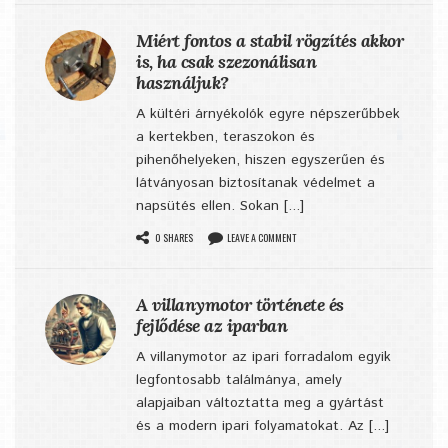
Miért fontos a stabil rögzítés akkor
is, ha csak szezonálisan
használjuk?
A kültéri árnyékolók egyre népszerűbbek
a kertekben, teraszokon és
pihenőhelyeken, hiszen egyszerűen és
látványosan biztosítanak védelmet a
napsütés ellen. Sokan [...]
0 SHARES
LEAVE A COMMENT
A villanymotor története és
fejlődése az iparban
A villanymotor az ipari forradalom egyik
legfontosabb találmánya, amely
alapjaiban változtatta meg a gyártást
és a modern ipari folyamatokat. Az [...]