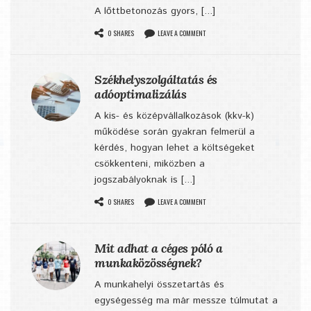
A lőttbetonozás gyors, [...]
0 SHARES
LEAVE A COMMENT
Székhelyszolgáltatás és
adóoptimalizálás
A kis- és középvállalkozások (kkv-k)
működése során gyakran felmerül a
kérdés, hogyan lehet a költségeket
csökkenteni, miközben a
jogszabályoknak is [...]
0 SHARES
LEAVE A COMMENT
Mit adhat a céges póló a
munkaközösségnek?
A munkahelyi összetartás és
egységesség ma már messze túlmutat a