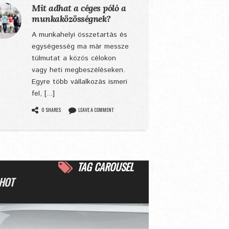
Mit adhat a céges póló a
munkaközösségnek?
A munkahelyi összetartás és
egységesség ma már messze
túlmutat a közös célokon
vagy heti megbeszéléseken.
Egyre több vállalkozás ismeri
fel, [...]
0 SHARES
LEAVE A COMMENT
TAG CAROUSEL
HOT