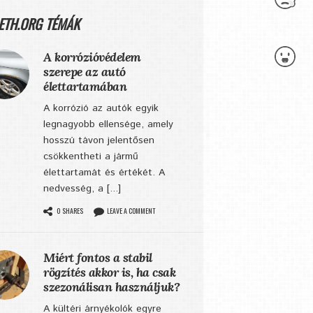
ETH.ORG TÉMÁK
A korrózióvédelem
szerepe az autó
élettartamában
A korrózió az autók egyik
legnagyobb ellensége, amely
hosszú távon jelentősen
csökkentheti a jármű
élettartamát és értékét. A
nedvesség, a [...]
0 SHARES
LEAVE A COMMENT
Miért fontos a stabil
rögzítés akkor is, ha csak
szezonálisan használjuk?
A kültéri árnyékolók egyre