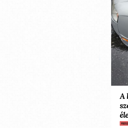
A 
sz
él
POSTE