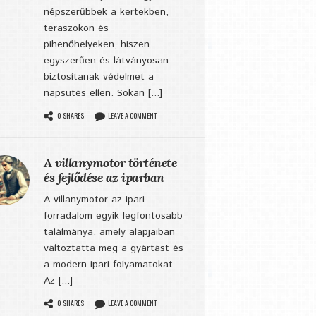
népszerűbbek a kertekben,
teraszokon és
pihenőhelyeken, hiszen
egyszerűen és látványosan
biztosítanak védelmet a
napsütés ellen. Sokan [...]
0 SHARES
LEAVE A COMMENT
A villanymotor története
és fejlődése az iparban
A villanymotor az ipari
forradalom egyik legfontosabb
találmánya, amely alapjaiban
változtatta meg a gyártást és
a modern ipari folyamatokat.
Az [...]
0 SHARES
LEAVE A COMMENT