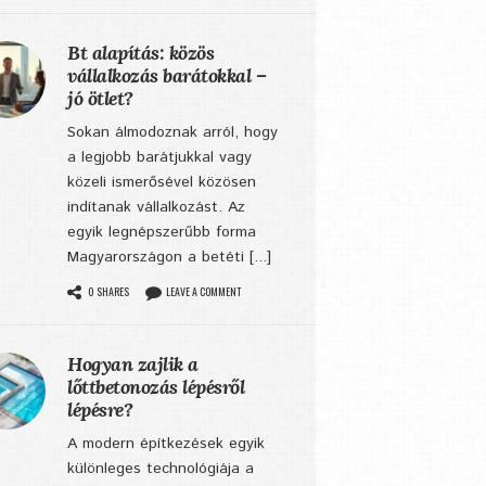
Bt alapítás: közös
vállalkozás barátokkal –
jó ötlet?
Sokan álmodoznak arról, hogy
a legjobb barátjukkal vagy
közeli ismerősével közösen
indítanak vállalkozást. Az
egyik legnépszerűbb forma
Magyarországon a betéti [...]
0 SHARES
LEAVE A COMMENT
Hogyan zajlik a
lőttbetonozás lépésről
lépésre?
A modern építkezések egyik
különleges technológiája a