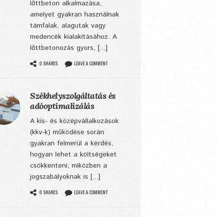
lőttbeton alkalmazása,
amelyet gyakran használnak
támfalak, alagutak vagy
medencék kialakításához. A
lőttbetonozás gyors, [...]
0 SHARES
LEAVE A COMMENT
Székhelyszolgáltatás és
adóoptimalizálás
A kis- és középvállalkozások
(kkv-k) működése során
gyakran felmerül a kérdés,
hogyan lehet a költségeket
csökkenteni, miközben a
jogszabályoknak is [...]
0 SHARES
LEAVE A COMMENT