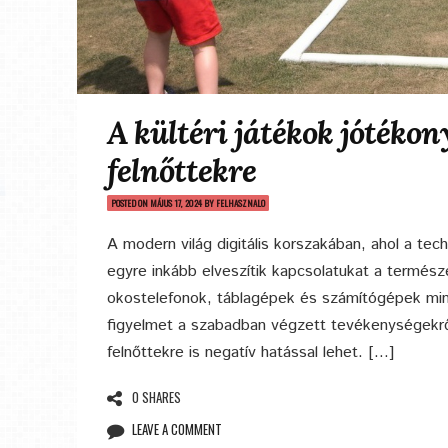
A kültéri játékok jótékon
felnőttekre
POSTED ON
MÁJUS 17, 2024
BY
FELHASZNALO
A modern világ digitális korszakában, ahol a tec
egyre inkább elveszítik kapcsolatukat a természet
okostelefonok, táblagépek és számítógépek min
figyelmet a szabadban végzett tevékenységekrő
felnőttekre is negatív hatással lehet. […]
0 SHARES
LEAVE A COMMENT