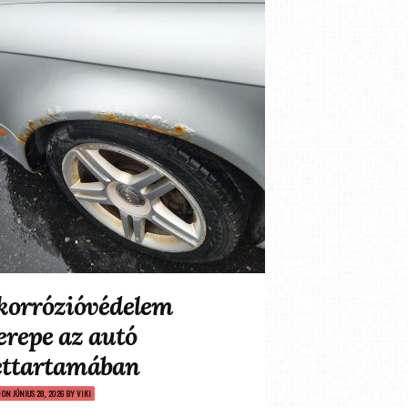
korrózióvédelem
erepe az autó
ettartamában
D ON
JÚNIUS 28, 2026
BY
VIKI